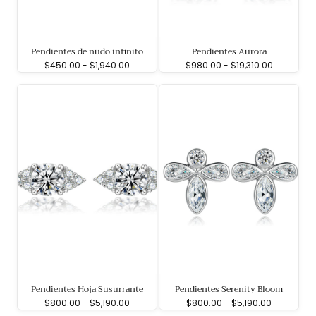
Pendientes de nudo infinito
Pendientes Aurora
Precio
Precio
Precio
Precio
$450.00
-
$1,940.00
$980.00
-
$19,310.00
mínimo
máximo
mínimo
máximo
Pendientes Hoja Susurrante
Pendientes Serenity Bloom
Precio
Precio
Precio
Precio
$800.00
-
$5,190.00
$800.00
-
$5,190.00
mínimo
máximo
mínimo
máximo