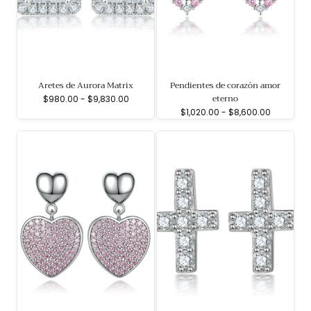
Aretes de Aurora Matrix
Pendientes de corazón amor
eterno
Precio
Precio
$980.00
-
$9,830.00
mínimo
máximo
Precio
Precio
$1,020.00
-
$8,600.00
mínimo
máximo