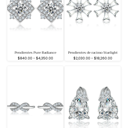
Pendientes Pure Radiance
Pendientes de racimo Starlight
Precio
Precio
Precio
Precio
$840.00
-
$4,350.00
$2,030.00
-
$18,260.00
mínimo
máximo
mínimo
máximo