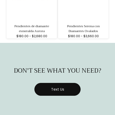
Pendientes de diamante
Pendientes Serena con
esmeralda Aurora
Diamantes Ovalados
Precio
Precio
Precio
Precio
$180.00
-
$2,680.00
$180.00
-
$3,660.00
mínimo
máximo
mínimo
máximo
DON'T SEE WHAT YOU NEED?
Text Us