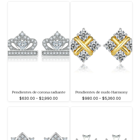
Pendientes de corona radiante
Pendientes de nudo Harmony
Precio
Precio
Precio
Precio
$630.00
-
$2,990.00
$980.00
-
$5,360.00
mínimo
máximo
mínimo
máximo