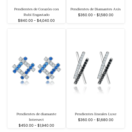
Pendientes de Corazón con
Pendientes de Diamantes Axis
Rubí Engastado
Precio
Precio
$360.00
-
$1,580.00
Precio
Precio
mínimo
máximo
$840.00
-
$4,040.00
mínimo
máximo
Pendientes de diamante
Pendientes lineales Luxe
Intersect
Precio
Precio
$360.00
-
$1,680.00
Precio
Precio
mínimo
máximo
$450.00
-
$1,940.00
mínimo
máximo