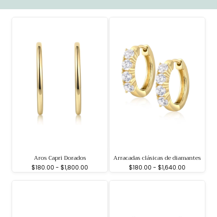
Aros Capri Dorados
Arracadas clásicas de diamantes
Precio
Precio
Precio
Precio
$180.00
-
$1,800.00
$180.00
-
$1,640.00
mínimo
máximo
mínimo
máximo