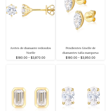
Aretes de diamante redondos
Pendientes Giselle de
Noelle
diamantes talla marquesa
Precio
Precio
Precio
Precio
$180.00
-
$3,870.00
$180.00
-
$3,950.00
mínimo
máximo
mínimo
máximo