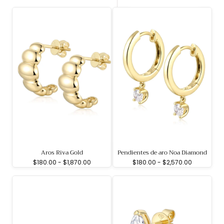
Aros Riva Gold
Pendientes de aro Noa Diamond
Precio
Precio
Precio
Precio
$180.00
-
$1,870.00
$180.00
-
$2,570.00
mínimo
máximo
mínimo
máximo