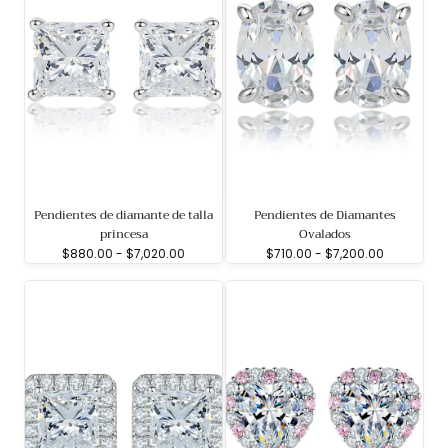
Pendientes de diamante de talla
Pendientes de Diamantes
princesa
Ovalados
Precio
Precio
Precio
Precio
$880.00
-
$7,020.00
$710.00
-
$7,200.00
mínimo
máximo
mínimo
máximo