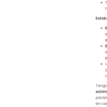
Eslab
Tenga
esti
pacie
en ca