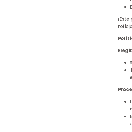
¡Este
reflej
Polít
Elegi
e
Proce
E