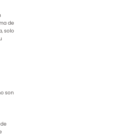
m
ama de
, solo
u
no
son
 de
e