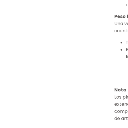
Peso f
Una ve
cuent
Nota 
Los p
exten
compr
de ar