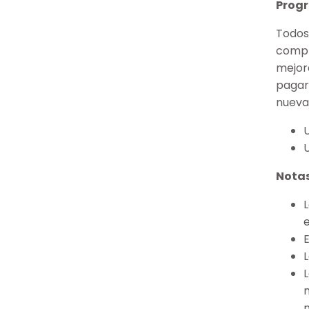
Progr
Todos
compr
mejora
pagar
nueva
Notas
E