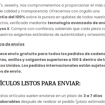
ry's Jewelry, nos comprometemos a proporcionar el más 
 de calidad y transparencia. Ofrecemos con orgullo una
tía del 100%
sobre la pureza en quilates de todos nuest
ctos, verificada mediante
tecnología avanzada de aná
yos X
. Compre con confianza, sabiendo que cada pieza 
uestros exigentes estándares de autenticidad y artesanía
ica de envíos
rece envío gratuito para todos los pedidos de caden
ras, anillos y colgantes superiores a 100 $ dentro de l
os Unidos. Los pedidos internacionales están sujeto
s de envío.
ÍCULOS LISTOS PARA ENVIAR:
Estos artículos suelen enviarse en un plazo de
3 a 7 días
laborables
después de realizar el pedido (plazo estimado