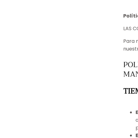
Polít
LAS C
Para 
nuest
POL
MAN
TIE