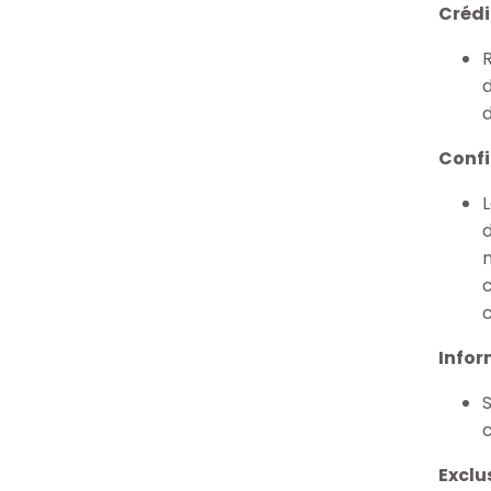
Crédi
Conf
Infor
S
c
Exclu