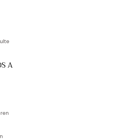
ulte
S A
eren
n