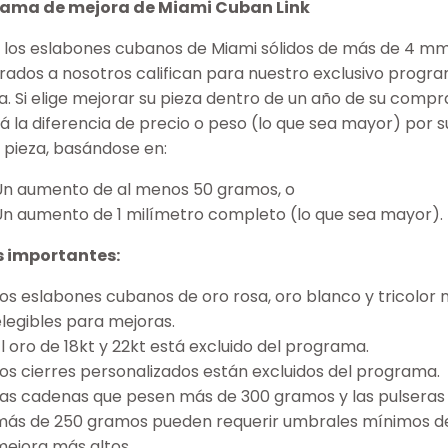
ama de mejora de Miami Cuban Link
 los eslabones cubanos de Miami sólidos de más de 4 m
ados a nosotros califican para nuestro exclusivo progr
. Si elige mejorar su pieza dentro de un año de su compra
á la diferencia de precio o peso (lo que sea mayor) por s
 pieza, basándose en:
Un aumento de al menos 50 gramos, o
Un aumento de 1 milímetro completo (lo que sea mayor).
 importantes:
Los eslabones cubanos de oro rosa, oro blanco y tricolor
elegibles para mejoras.
l oro de 18kt y 22kt está excluido del programa.
Los cierres personalizados están excluidos del programa.
Las cadenas que pesen más de 300 gramos y las pulseras
más de 250 gramos pueden requerir umbrales mínimos d
mejora más altos.