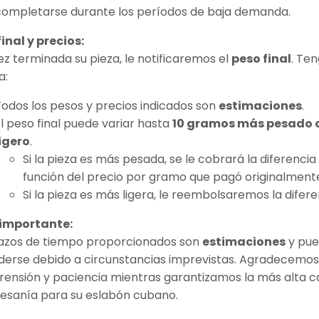
completarse durante los períodos de baja demanda.
inal y precios:
z terminada su pieza, le notificaremos el
peso final
. Te
a:
Todos los pesos y precios indicados son
estimaciones
.
El peso final puede variar hasta
10 gramos más pesado 
ligero
.
Si la pieza es más pesada, se le cobrará la diferencia
función del precio por gramo que pagó originalment
Si la pieza es más ligera, le reembolsaremos la difere
importante:
lazos de tiempo proporcionados son
estimaciones
y pu
derse debido a circunstancias imprevistas. Agradecemos
ensión y paciencia mientras garantizamos la más alta c
tesanía para su eslabón cubano.