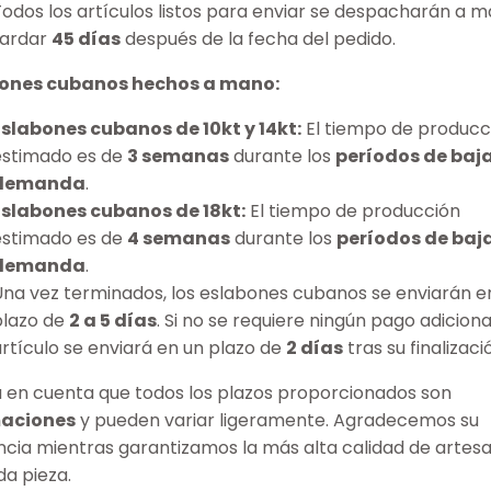
Todos los artículos listos para enviar se despacharán a m
tardar
45 días
después de la fecha del pedido.
ones cubanos hechos a mano:
Eslabones cubanos de 10kt y 14kt:
El tiempo de producc
estimado es de
3 semanas
durante los
períodos de baj
demanda
.
Eslabones cubanos de 18kt:
El tiempo de producción
estimado es de
4 semanas
durante los
períodos de baj
demanda
.
Una vez terminados, los eslabones cubanos se enviarán e
plazo de
2 a 5 días
. Si no se requiere ningún pago adicional
artículo se enviará en un plazo de
2 días
tras su finalizaci
 en cuenta que todos los plazos proporcionados son
maciones
y pueden variar ligeramente. Agradecemos su
ncia mientras garantizamos la más alta calidad de artes
da pieza.