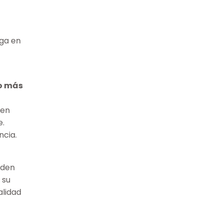
nga en
o más
 en
e.
ncia.
eden
 su
alidad