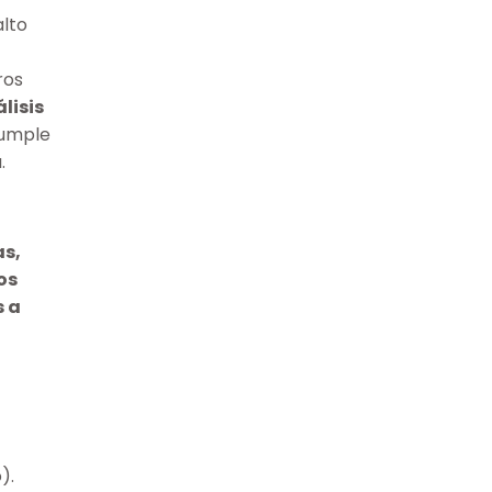
alto
ros
lisis
cumple
.
as,
os
s a
).