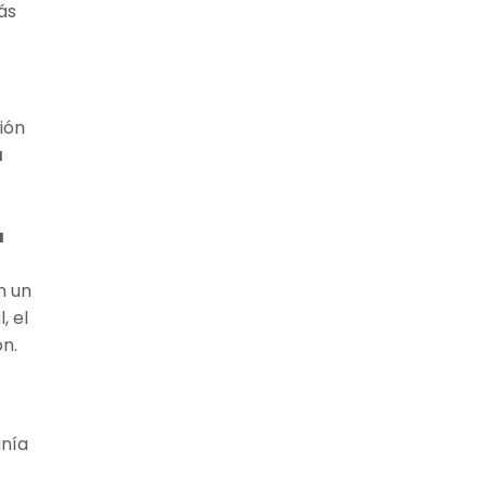
ás
ión
a
a
n un
, el
ón.
anía