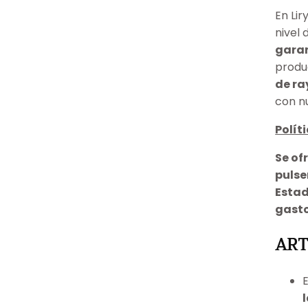
En Li
nivel
garan
produ
de ra
con n
Polít
Se of
pulse
Estad
gasto
ART