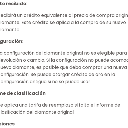
to recibido
:
Recibirá un crédito equivalente al precio de compra origin
diamante. Este crédito se aplica a la compra de su nuevo
diamante.
iguración
:
La configuración del diamante original no es elegible para
devolución o cambio. Si la configuración no puede acomod
nuevo diamante, es posible que deba comprar una nueva
configuración. Se puede otorgar crédito de oro en la
configuración antigua si no se puede usar
me de clasificación
:
e aplica una tarifa de reemplazo si falta el informe de
lasificación del diamante original.
siones
: