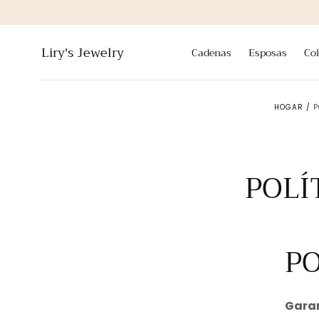
saltar al
contenido
Liry's Jewelry
Cadenas
Esposas
Co
HOGAR
/
P
POLÍ
PO
Garan